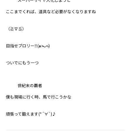
スーパーサイヤ人化しようと
ここまでくれば、道具など必要がなくなりますね
（≧∇≦）
目指せブロリー‼︎(๑˃̵ᴗ˂̵)
ついでにもう一つ
世紀末の覇者
僕も現場に行く時、馬で行こうかな
頑張って鍛えます(*´∀`)♪