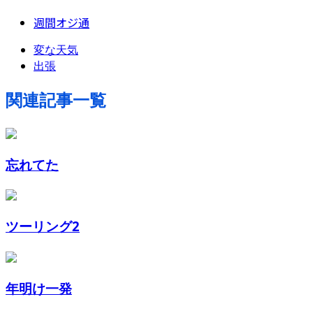
週間オジ通
変な天気
出張
関連記事一覧
忘れてた
ツーリング2
年明け一発