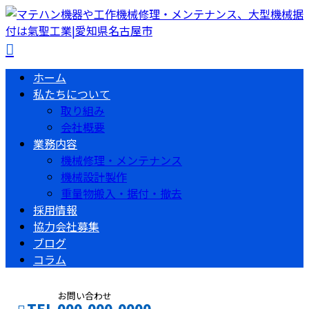
ホーム
私たちについて
取り組み
会社概要
業務内容
機械修理・メンテナンス
機械設計製作
重量物搬入・据付・撤去
採用情報
協力会社募集
ブログ
コラム
お問い合わせ
TEL 000-000-0000