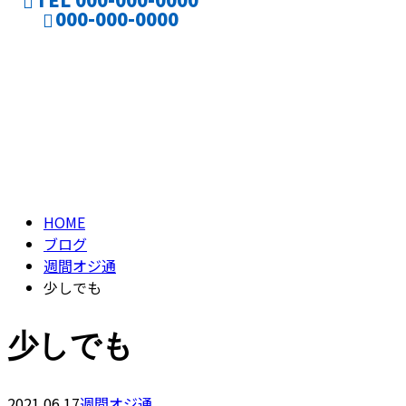
000-000-0000
ブログ
CONTACT
ENTRY
BLOG
HOME
ブログ
週間オジ通
少しでも
少しでも
2021.06.17
週間オジ通