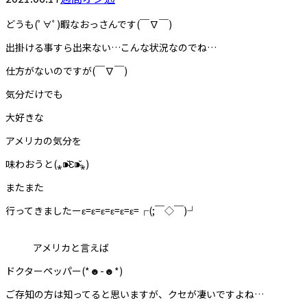
どうも(ﾟ∀ﾟ)暇なおっさんです(￣∇￣)
出掛ける事すら出来ない…こんな状況なのでね…
仕方がないのですが(￣∇￣)
気分だけでも
大好きな
アメリカの気分を
味わおうと(⁎⁍̴̆Ɛ⁍̴̆⁎)
またまた
行ってきましたーε=ε=ε=ε=ε=ε=┌(;￣◇￣)┘
アメリカと言えば
ドクターペッパー(*☻-☻*)
ご存知の方は知ってると思いますが、クセが凄いですよね…