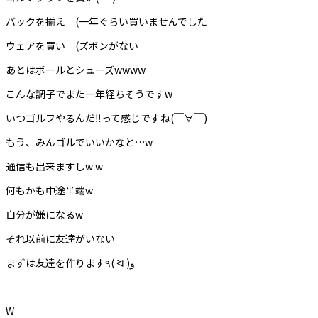
バックを揃え (一年ぐらい買いませんでした
ウェアを買い (ズボンがない
あとはボールとシューズwwww
こんな調子でまた一年経ちそうですw
いつゴルフやるんだ‼︎って感じですね(￣∀￣)
もう、みんゴルでいいかなと…w
通信も出来ますしw w
何もかも中途半端w
自分が嫌になるw
それ以前に友達がいない
まずは友達を作ります٩( ᐛ )و
W